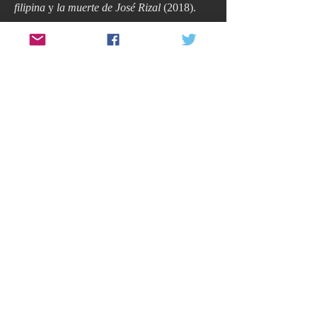
filipina
y
la muerte de José Rizal
(2018).
Su primer poemario,
Tíndalo de sinamay
,
ha sido publicado en Estados Unidos por la
editorial Centiramo Publishing (invierno,
2022).
Actualmente es profesor de la Universidad
de Alicante.
Leer en inglés
CentiRamo Publishing is an independent
publishing house focusing on works written by
Spanish and Filipino American authors.