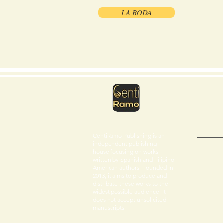
LA BODA
CentiRamo Publishing is an
independent publishing
house focusing on works
written by Spanish and Filipino
American authors. Founded in
2013, it aims to produce and
distribute these works to the
widest possible audience. It
does not accept unsolicited
manuscripts.