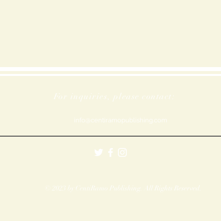
For inquiries, please contact:
info@centiramopublishing.com
© 2023 by CentiRamo Publishing. All Rights Reserved.